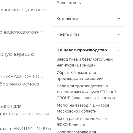
Водоканалы
изовывает для него
Котельные
ию водоподготовки
Нефть и газ
.
Пищевое производство
орную аэрацию,
Завод пива и безалкогольных
напитков «Варница»
Обратный осмос для
ках АКВАФЛОУ FD с
производства косметики
обратного осмоса
Вода для производственно-
технологических нужд STELLAR
GROUP (алкогольные напитки)
Молочный завод г. Дмитров
ывки для
Московской области
длительного времени.
Завод растительных масел
ЭФКО Тольятти
алант ЭКОТРИТ М-10 и
Водоподготовка для