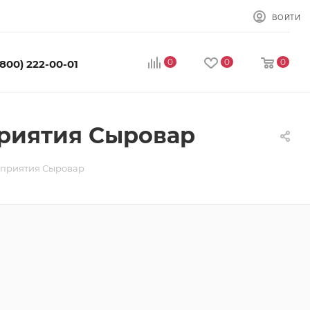
ВОЙТИ
0
0
0
(800) 222-00-01
приятия Сыровар
дприятия Сыровар