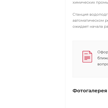
химических промы
Станция водоподго
автоматическом р
ожидает начала ра
Оформ
ближ
вопр
Фотогалерея