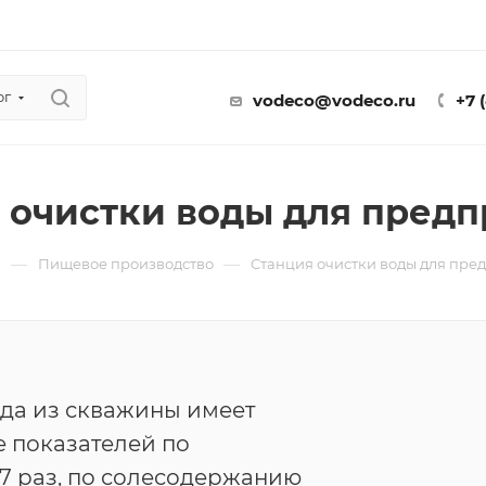
ог
vodeco@vodeco.ru
+7 
 очистки воды для пред
—
—
ы
Пищевое производство
Cтанция очистки воды для пре
да из скважины имеет
 показателей по
 7 раз, по солесодержанию