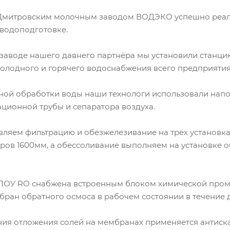
с Дмитровским молочным заводом ВОДЭКО успешно реал
 водоподготовке.
заводе нашего давнего партнёра мы установили станц
холодного и горячего водоснабжения всего предприятия
ной обработки воды наши технологи использовали нап
ционной трубы и сепаратора воздуха.
вляем фильтрацию и обезжелезивание на трёх установ
ров 1600мм, а обессоливание выполняем на установке 
ЛОУ RO снабжена встроенным блоком химической пром
ран обратного осмоса в рабочем состоянии в течение 
ия отложения солей на мембранах применяется антиск