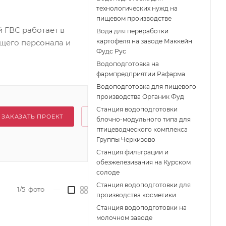
технологических нужд на
пищевом производстве
 ГВС работает в
Вода для переработки
картофеля на заводе Маккейн
щего персонала и
Фудс Рус
Водоподготовка на
фармпредприятии Рафарма
Водоподготовка для пищевого
производства Органик Фуд
Станция водоподготовки
ЗАКАЗАТЬ ПРОЕКТ
блочно-модульного типа для
птицеводческого комплекса
Группы Черкизово
Станция фильтрации и
обезжелезивания на Курском
солоде
Станция водоподготовки для
1/5
фото
—
производства косметики
Станция водоподготовки на
молочном заводе