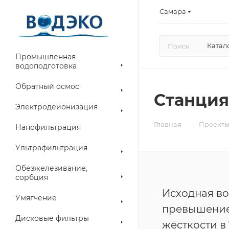
Самара
Катал
Промышленная
водоподготовка
Обратный осмос
Cтанция
Электродеионизация
—
Главная
Проект
Нанофильтрация
Ультрафильтрация
Обезжелезивание,
сорбция
Исходная во
Умягчение
превышение
Дисковые фильтры
жёсткости в