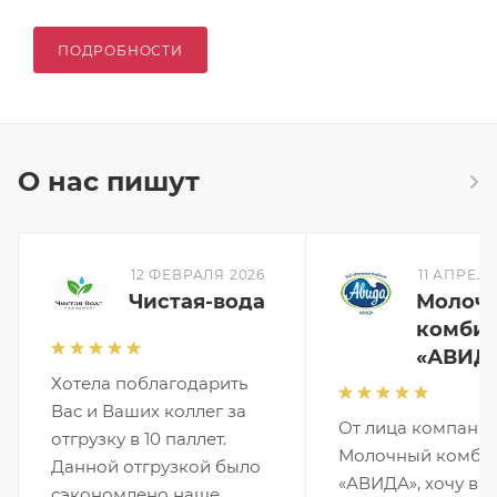
ПОДРОБНОСТИ
О нас пишут
12 ФЕВРАЛЯ 2026
11 АПРЕЛЯ
Чистая-вода
Молоч
комбин
«АВИД
Хотела поблагодарить
Вас и Ваших коллег за
От лица компани
отгрузку в 10 паллет.
Молочный комби
Данной отгрузкой было
«АВИДА», хочу вы
сэкономлено наше