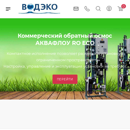
0
Коммерческий обратный осмос
АКВАФЛОУ RO ECO
Компактное исполнение позволяет размещать установку в
ограниченном пространстве
Настройка, управление и эксплуатация установки не требуют
специальной квалификации
Установка подключается к однофазной бытовой сети
ПЕРЕЙТИ
электропитания 220В.