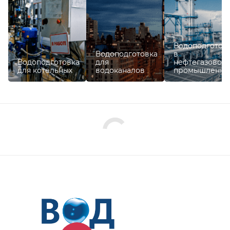
Водоподготов
Водоподготовка
в
Водоподготовка
для
нефтегазовой
для котельных
водоканалов
промышленно