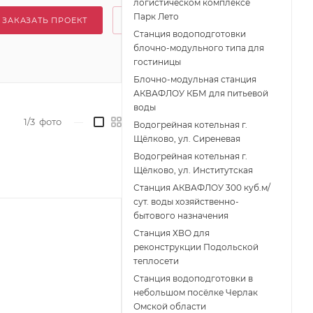
логистическом комплексе
Парк Лето
ЗАКАЗАТЬ ПРОЕКТ
Станция водоподготовки
блочно-модульного типа для
гостиницы
Блочно-модульная станция
АКВАФЛОУ КБМ для питьевой
воды
1/3
фото
—
Водогрейная котельная г.
Щёлково, ул. Сиреневая
Водогрейная котельная г.
Щёлково, ул. Институтская
Станция АКВАФЛОУ 300 куб.м/
сут. воды хозяйственно-
бытового назначения
Станция ХВО для
реконструкции Подольской
теплосети
Станция водоподготовки в
небольшом посёлке Черлак
Омской области