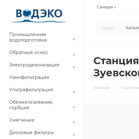
Самара
Катал
Промышленная
водоподготовка
Обратный осмос
Станция
Электродеионизация
Зуевско
Нанофильтрация
—
Главная
Проект
Ультрафильтрация
Обезжелезивание,
сорбция
Умягчение
Дисковые фильтры