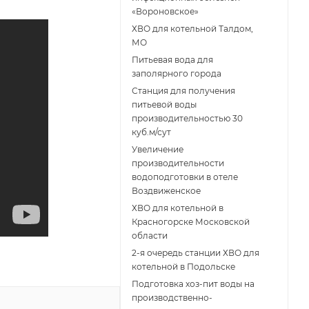
«Вороновское»
ХВО для котельной Талдом,
МО
Питьевая вода для
заполярного города
Станция для получения
питьевой воды
производительностью 30
куб.м/сут
Увеличение
производительности
водоподготовки в отеле
Воздвиженское
ХВО для котельной в
Красногорске Московской
области
2-я очередь станции ХВО для
котельной в Подольске
Подготовка хоз-пит воды на
производственно-