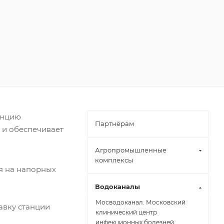
анцию
Партнёрам
 и обеспечивает
Агропромышленные
комплексы
я на напорных
Водоканалы
Мосводоканал. Московский
авку станции
клинический центр
инфекционных болезней