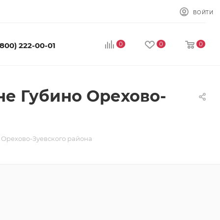
ВОЙТИ
0
0
0
(800) 222-00-01
не Губино Орехово-
 Орехово-Зуевского района