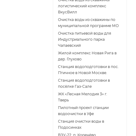
логистический комплекс
ВкусВилл
Очистка воды из скважины по
муниципальной программе МО
Очистка питьевой воды для
Индустриального парка
Чапаевский
Жилой комплекс Новая Рига в
дер. Глухово
Станция водоподготовки в пос.
Птичное в Новой Москве.
Станция водоподготовки в
поcёлке Газ-Сале
ЖК «Лесная Мелодия 3» г.
Тверь
Пилотный проект станции
водоочистки в Уфе
Станция очистки воды в
Подосинках
ВЗУ-22, п. Коренёво