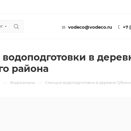
ог
vodeco@vodeco.ru
+7 
 водоподготовки в дерев
го района
—
—
ы
Водоканалы
Станция водоподготовки в деревне Губино