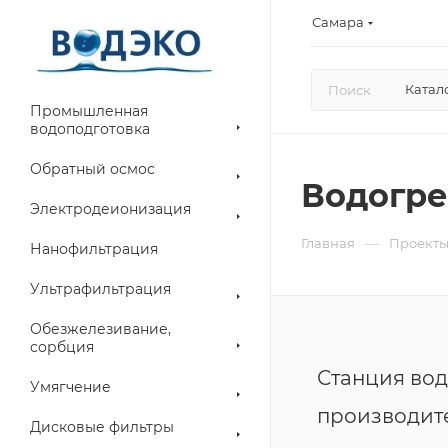
Самара
Катал
Промышленная
водоподготовка
Обратный осмос
Водогре
Электродеионизация
—
Главная
Проект
Нанофильтрация
Ультрафильтрация
Обезжелезивание,
сорбция
Станция во
Умягчение
производит
Дисковые фильтры