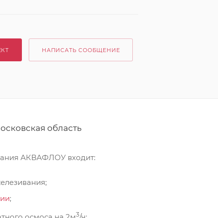
ЕКТ
НАПИСАТЬ СООБЩЕНИЕ
осковская область
вания АКВАФЛОУ входит:
елезивания;
ции
;
3
тного осмоса на 2м
/ч;