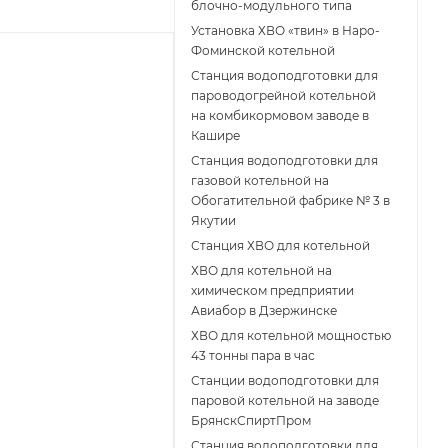
блочно-модульного типа
Установка ХВО «твин» в Наро-
Фоминской котельной
Станция водоподготовки для
пароводогрейной котельной
на комбикормовом заводе в
Кашире
Станция водоподготовки для
газовой котельной на
Обогатительной фабрике № 3 в
Якутии
Станция ХВО для котельной
ХВО для котельной на
химическом предприятии
Авиабор в Дзержинске
ХВО для котельной мощностью
43 тонны пара в час
Станции водоподготовки для
паровой котельной на заводе
БрянскСпиртПром
Станция водоподготовки для