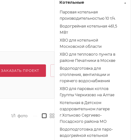
Котельные
Паровая котельная
производительностью 10 т/ч.
Водогрейная котельная 461,5
МВт
ХВО для котельной
Московской области
ХВО для теплового пункта в
районе Печатники в Москве
Водоподготовка для
ЗАКАЗАТЬ ПРОЕКТ
отопления, вентиляции и
горячего водоснабжения
ХВО для паровых котлов
Группы Черкизово на Алтае
Котельная в Детском
оздоровительном лагере
г.Хотьково Сергиево-
1/1
фото
—
Посадского района МО
Водоподготовка для паро-
водогрейной котельной