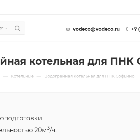
ог
vodeco@vodeco.ru
+7 
йная котельная для ПНК
—
—
ы
Котельные
Водогрейная котельная для ПНК Софьино
доподготовки
3
ельностью 20м
/ч.