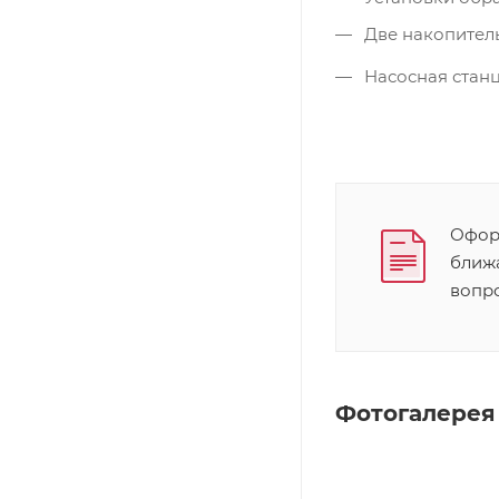
Две накопитель
Насосная станц
Оформ
ближ
вопр
Фотогалерея