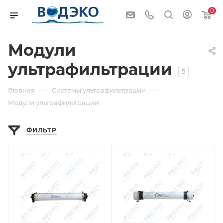
0
Модули
ультрафильтрации
5
—
—
Главная
Системы ультрафильтрации
Модули ультрафильтрации
ФИЛЬТР