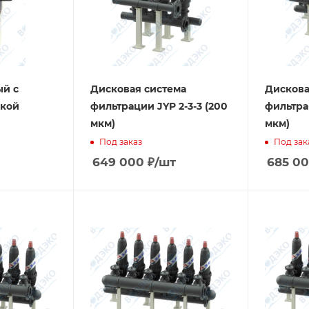
ый с
Дисковая система
Дискова
кой
фильтрации JYP 2-3-3 (200
фильтра
мкм)
мкм)
Под заказ
Под зак
649 000
₽
/шт
685 0