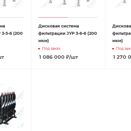
ма
Дисковая система
Дискова
3-5-6 (200
фильтрации JYP 3-6-6 (200
фильтрац
мкм)
мкм)
Под заказ
Под зак
шт
1 086 000
₽
/шт
1 270 