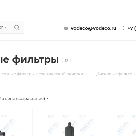
ог
vodeco@vodeco.ru
+7 
ые фильтры
13
—
енные фильтры механической очистки
Дисковые фильтры
По цене (возрастание)