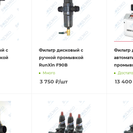
ый с
Фильтр дисковый с
Фильтр 
кой
ручной промывкой
автомат
RunXin F90B
промывк
Много
Достат
3 750
₽
/шт
13 400