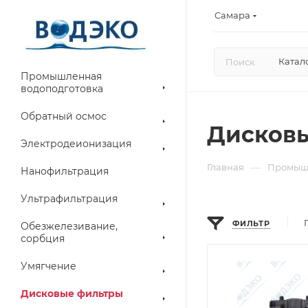
Самара
Катал
Промышленная
водоподготовка
Обратный осмос
Дисков
Электродеионизация
—
Главная
Промышл
Нанофильтрация
Ультрафильтрация
ФИЛЬТР
Обезжелезивание,
сорбция
Умягчение
Дисковые фильтры