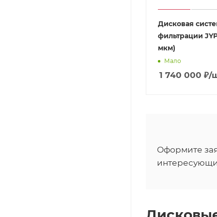
Дисковая систе
фильтрации JYP 
мкм)
Мало
1 740 000
₽
/
Оформите зая
интересующи
Дисковые