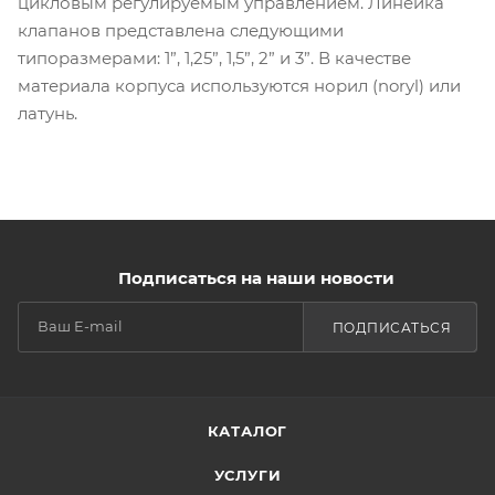
цикловым регулируемым управлением. Линейка
клапанов представлена следующими
типоразмерами: 1”, 1,25”, 1,5”, 2” и 3”. В качестве
материала корпуса используются норил (noryl) или
латунь.
Подписаться на наши новости
ПОДПИСАТЬСЯ
КАТАЛОГ
УСЛУГИ