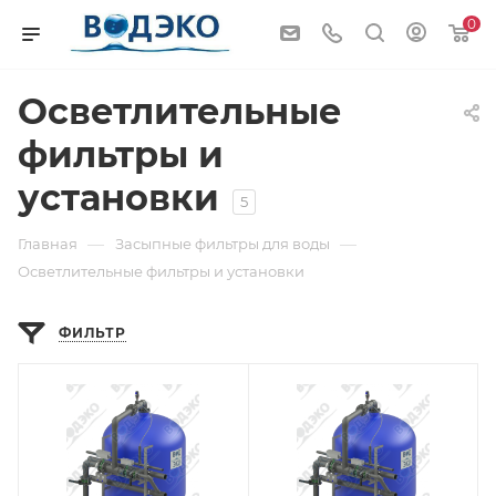
0
Осветлительные
фильтры и
установки
5
—
—
Главная
Засыпные фильтры для воды
Осветлительные фильтры и установки
ФИЛЬТР