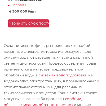
АКВАФЛОУ FD 4500/E-
Под заказ
5
4 900 000
₽
/шт
УТОЧНИТЬ СРОК ПОСТАВКИ
Осветлительные фильтры представляют собой
насыпные фильтры, которые используются для
очистки воды от взвешенных частиц различной
степени дисперсности. Процесс осветления воды
применяются в качестве предварительной
обработки воды в
системах водоподготовки
на
водоканалах, электростанциях, в промышленных и
отопительных котельных и для различных
технологических процессов. Такие системы также
могут включать в себя процессы
сорбции
,
обезжелезивания
,
обратного осмоса
и многие