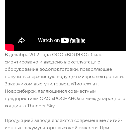
В декабре 2012 года ООО «ВОДЭКО» было
смонтировано и введено в эксплуатацию
оборудование водоподготовки, позволяющее
получить сверхчистую воду для микроэлектроники.
Заказчиком выступил завод «Лиотех» в г.
Новосибирск, являющийся совместным
предприятием ОАО «РОСНАНО» и международного
холдинга Thunder Sky.
Продукцией завода являются современные литий-
ионные аккумуляторы высокой емкости. При