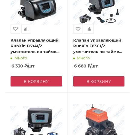
Клапан управляющий
Клапан управляющий
RunXin F69A1/2
RunXin F63C1/2
умягчитель по таймеру
умягчитель по таймеру
2 м3/ч (противоток)
4 м3/ч
Много
Много
6 330
₽
/шт
6 660
₽
/шт
В КОРЗИНУ
В КОРЗИНУ