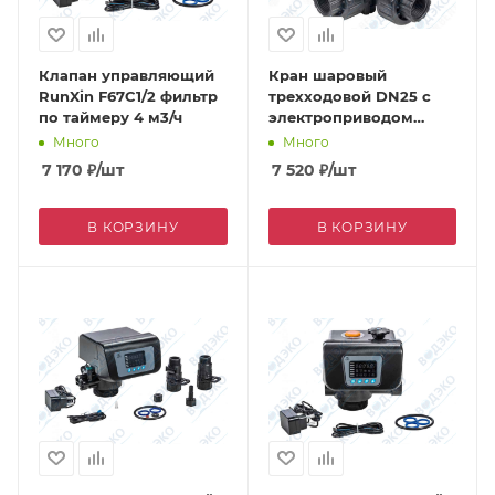
Клапан управляющий
Кран шаровый
RunXin F67C1/2 фильтр
трехходовой DN25 с
по таймеру 4 м3/ч
электроприводом
DC24V (Q91402-25) ВР
Много
Много
7 170
₽
/шт
7 520
₽
/шт
В КОРЗИНУ
В КОРЗИНУ