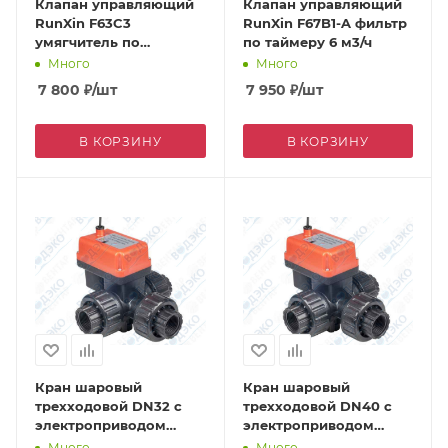
Клапан управляющий
Клапан управляющий
RunXin F63C3
RunXin F67B1-A фильтр
умягчитель по
по таймеру 6 м3/ч
счетчику 4 м3/ч
Много
Много
7 800
₽
/шт
7 950
₽
/шт
В КОРЗИНУ
В КОРЗИНУ
Кран шаровый
Кран шаровый
трехходовой DN32 с
трехходовой DN40 с
электроприводом
электроприводом
DC24V (Q91402-32) ВР
DC24V (Q914013-40) ВР
Много
Много