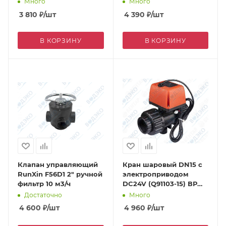
Много
Много
3 810
₽
/шт
4 390
₽
/шт
В КОРЗИНУ
В КОРЗИНУ
Клапан управляющий
Кран шаровый DN15 с
RunXin F56D1 2" ручной
электроприводом
фильтр 10 м3/ч
DC24V (Q91103-15) ВР
1/2"
Достаточно
Много
4 600
₽
/шт
4 960
₽
/шт