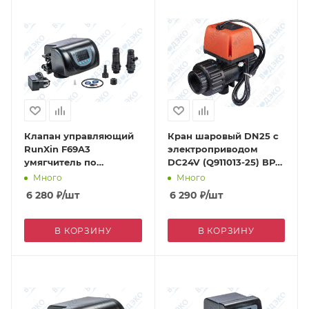
Клапан управляющий
Кран шаровый DN25 с
RunXin F69A3
электроприводом
умягчитель по
DC24V (Q911013-25) ВР
счетчику 2 м3/ч
1"
Много
Много
(противоток)
6 280
₽
/шт
6 290
₽
/шт
В КОРЗИНУ
В КОРЗИНУ