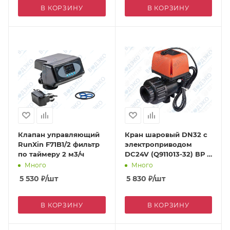
В КОРЗИНУ
В КОРЗИНУ
Клапан управляющий
Кран шаровый DN32 с
RunXin F71B1/2 фильтр
электроприводом
по таймеру 2 м3/ч
DC24V (Q911013-32) ВР 1
1/4"
Много
Много
5 530
₽
/шт
5 830
₽
/шт
В КОРЗИНУ
В КОРЗИНУ