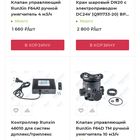
Клапан управляющий
Кран шаровый DN20 с
RunXin F64A1 ручной
электроприводом
умягчитель 4 м3/ч
DC24V (Q911733-20) ВР
3/4"
Много
Много
1 660
₽
/шт
2 800
₽
/шт
В КОРЗИНУ
В КОРЗИНУ
Контроллер Runxin
Клапан управляющий
46010 для систем
RunXin F64D TM ручной
дуплекс/триплекс
умягчитель 10 м3/ч