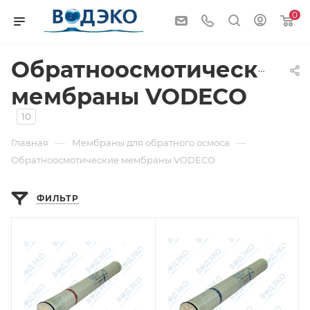
0
Обратноосмотические
мембраны VODECO
10
—
—
Главная
Мембраны для обратного осмоса
Обратноосмотические мембраны VODECO
ФИЛЬТР