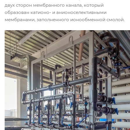
двух сторон мембранного канала, который
образован катионо- и анионоселективными
мембранами, заполненного ионообменной смолой.