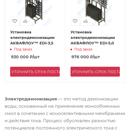
Установка
Установка
электродеионизации
электродеионизации
АКВАФЛОУ™ EDI-3,5
АКВАФЛОУ™ EDI-5,0
Под заказ
Под заказ
930 000
₽
/шт
976 000
₽
/шт
УТОЧНИТЬ СРОК ПОСТАВКИ
УТОЧНИТЬ СРОК ПОСТАВК
Электродеионизация
— это метод деионизации
воды, основанный на применение ионообменных
смол в сочетании с ионоселективными мембранами
и действия тока. Процесс обусловлен разностью
потенциалов постоянного электрического тока с