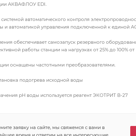
ции АКВАФЛОУ EDI.
 системой автоматического контроля электропроводнос
ы и автоматикой управления подключенной к единой А
ения обеспечивает самозапуск резервного оборудовани
тивной работы станции на нагрузках от 25% до 100% от
нции оснащены частотными преобразователями.
тановка подогрева исходной воды
ачения рН воды используется реагент ЭКОТРИТ В-27
ите заявку на сайте, мы свяжемся с вами в
айшее время и ответим на все интересующие