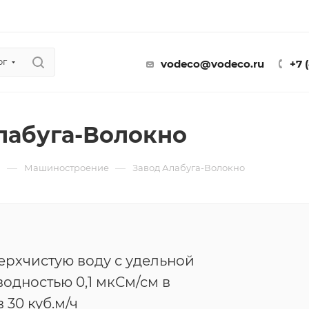
ог
vodeco@vodeco.ru
+7 
лабуга-Волокно
—
—
ы
Машиностроение
Завод Алабуга-Волокно
ерхчистую воду с удельной
одностью 0,1 мкСм/см в
 30 куб.м/ч