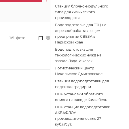
Станция блочно-модульного
типа для химического
производства
Водоподготовка для ТЭЦ на
деревообрабатывающем
предприятии СВЕЗА в
1/9
фото
—
Пермском крае
Водоподготовка для
технологических нужд на
заводе Лада-Ижевск
Логистический центр
Никольское Дмитровское ш.
Станция водоподготовки для
подпитки градирни
ПНР установки обратного
осмоса на заводе Камкабель
ПНР станции водоподготовки
АКВАФЛОУ
производительностью 27
куб.м/сут.