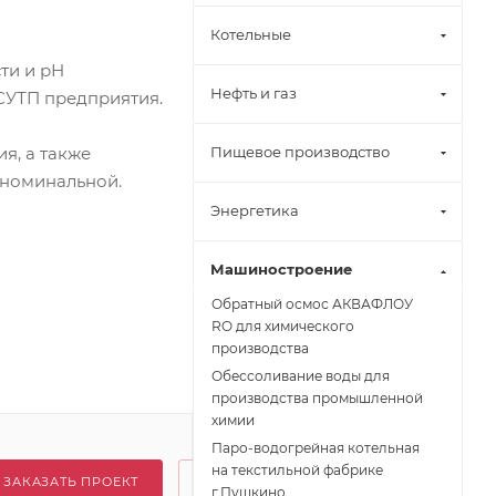
Котельные
ти и рН
Нефть и газ
СУТП предприятия.
я, а также
Пищевое производство
 номинальной.
Энергетика
Машиностроение
Обратный осмос АКВАФЛОУ
RO для химического
производства
Обессоливание воды для
производства промышленной
химии
Паро-водогрейная котельная
на текстильной фабрике
ЗАКАЗАТЬ ПРОЕКТ
г.Пушкино