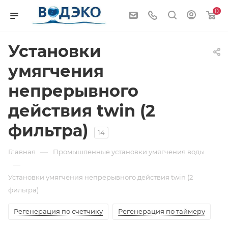
0
Установки
умягчения
непрерывного
действия twin (2
фильтра)
14
—
Главная
Промышленные установки умягчения воды
—
Установки умягчения непрерывного действия twin (2
фильтра)
Регенерация по счетчику
Регенерация по таймеру