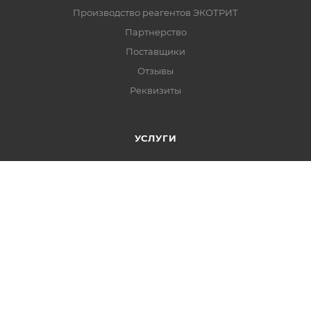
Производство реагентов ЭКОТРИТ
Партнерство
Поставщики
Отзывы
Реквизиты
УСЛУГИ
Проектирование оборудования
Поставка оборудования
Подбор программы реагентной обработки воды
Сотрудничество для проектировщика
РЕАЛИЗОВАННЫЕ ОБЪЕКТЫ
Водоканалы