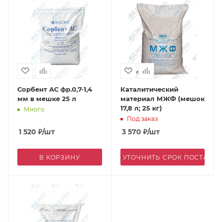
Сорбент АС фр.0,7-1,4
Каталитический
мм в мешке 25 л
материал МЖФ (мешок
17,8 л; 25 кг)
Много
Под заказ
1 520
₽
/шт
3 570
₽
/шт
В КОРЗИНУ
УТОЧНИТЬ СРОК ПОСТАВК