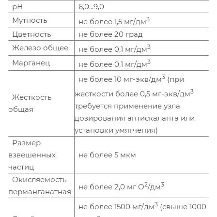
рН
6,0...9,0
Мутность
3
не более 1,5 мг/дм
Цветность
не более 20 град
Железо общее
3
не более 0,1 мг/дм
Марганец
3
не более 0,1 мг/дм
3
не более 10 мг-экв/дм
(при
3
жесткости более 0,5 мг-экв/дм
Жесткость
требуется применение узла
общая
дозирования антискаланта или
установки умягчения)
Размер
взвешенных
не более 5 мкм
частиц
Окисляемость
2
3
не более 2,0 мг О
/дм
перманганатная
3
не более 1500 мг/дм
(свыше 1000